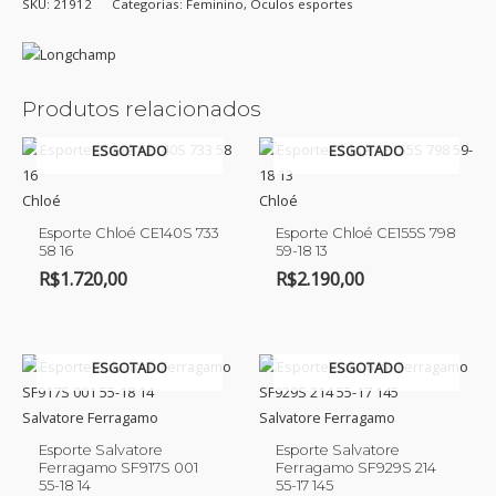
SKU:
21912
Categorias:
Feminino
,
Óculos esportes
Produtos relacionados
ESGOTADO
ESGOTADO
Chloé
Chloé
Esporte Chloé CE140S 733
Esporte Chloé CE155S 798
58 16
59-18 13
R$
1.720,00
R$
2.190,00
ESGOTADO
ESGOTADO
Salvatore Ferragamo
Salvatore Ferragamo
Esporte Salvatore
Esporte Salvatore
Ferragamo SF917S 001
Ferragamo SF929S 214
55-18 14
55-17 145