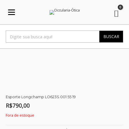
Ir
para
o
conteúdo
BUSCAR
Esporte Longchamp LO623S 001 55 19
R$
790,00
Fora de estoque