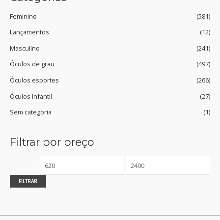
Feminino
(581)
Lançamentos
(12)
Masculino
(241)
Óculos de grau
(497)
Óculos esportes
(266)
Óculos Infantil
(27)
Sem categoria
(1)
Filtrar por preço
P
P
r
r
FILTRAR
e
e
ç
ç
o
o