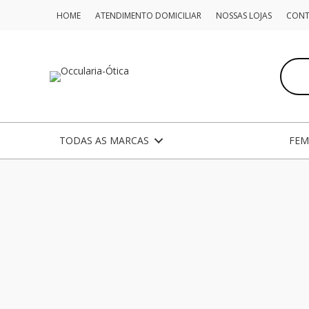
Ir
HOME
ATENDIMENTO DOMICILIAR
NOSSAS LOJAS
CON
para
o
Pesqui
conteúdo
produ
TODAS AS MARCAS
FEM