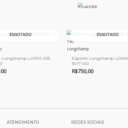
ESGOTADO
ESGOTADO
p
Longchamp
e Longchamp LO119S 035
Esporte Longchamp LO649
40
55-17 140
,00
R$
750,00
ATENDIMENTO
REDES SOCIAIS