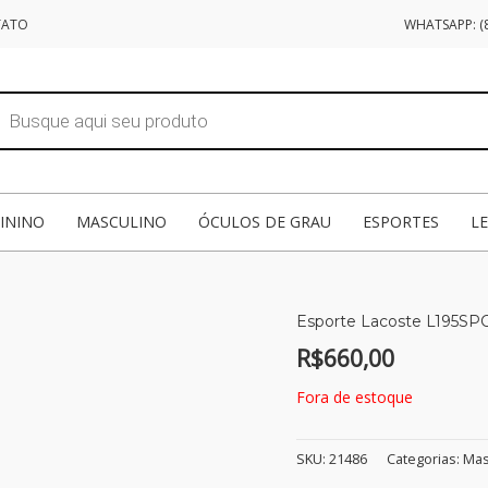
TATO
WHATSAPP: (8
sar
tos
ININO
MASCULINO
ÓCULOS DE GRAU
ESPORTES
L
Esporte Lacoste L195SPC
R$
660,00
Fora de estoque
SKU:
21486
Categorias:
Mas