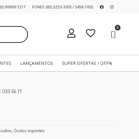
5) 99909-7217
FONES: (85) 3253-3305 / 3458-7002
ENTES
LANÇAMENTOS
SUPER OFERTAS / OFF%
 033 56 17
culino
,
Óculos esportes