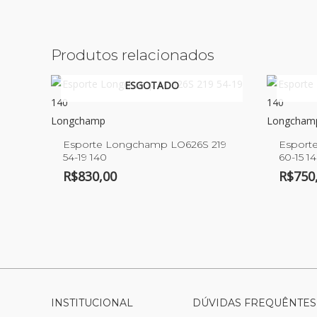
Produtos relacionados
ESGOTADO
Longchamp
Longcham
Esporte Longchamp LO626S 219
Esport
54-19 140
60-15 1
R$
830,00
R$
750
INSTITUCIONAL
DÚVIDAS FREQUÊNTES