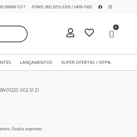
5) 99909-7217
FONES: (85) 3253-3305 / 3458-7002
ENTES
LANÇAMENTOS
SUPER OFERTAS / OFF%
BV0122S 002 51 21
inino
,
Óculos esportes