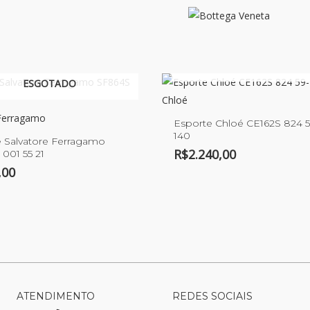
ESGOTADO
ESGOTADO
Chloé
 Ferragamo
Esporte Chloé CE162S 824 
140
 Salvatore Ferragamo
R$
2.240,00
001 55 21
,00
ATENDIMENTO
REDES SOCIAIS