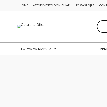
Ir
HOME
ATENDIMENTO DOMICILIAR
NOSSAS LOJAS
CON
para
o
Pesqui
conteúdo
produ
TODAS AS MARCAS
FEM