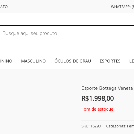
TATO
WHATSAPP: (8
sar
tos
ININO
MASCULINO
ÓCULOS DE GRAU
ESPORTES
L
Esporte Bottega Veneta 
R$
1.998,00
Fora de estoque
SKU:
16293
Categorias:
Fem