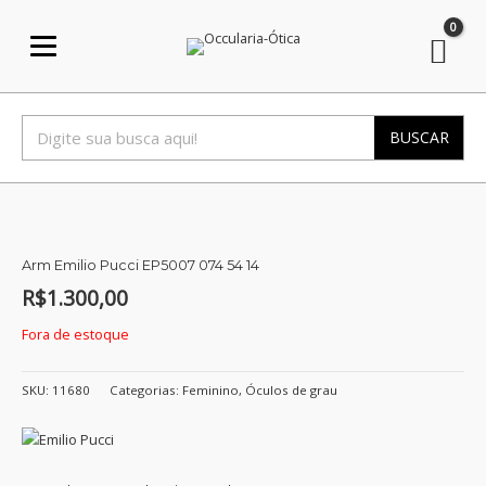
Ir
para
o
conteúdo
BUSCAR
Arm Emilio Pucci EP5007 074 54 14
R$
1.300,00
Fora de estoque
SKU:
11680
Categorias:
Feminino
,
Óculos de grau